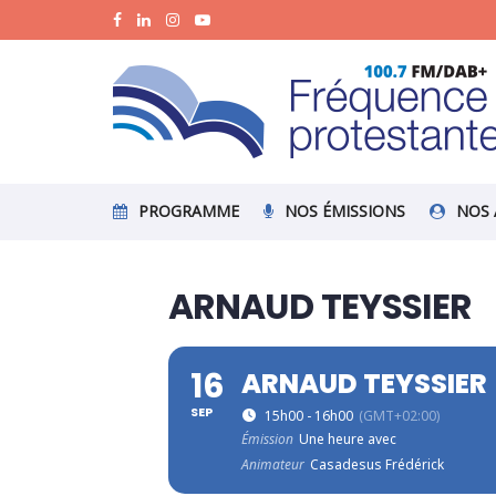
PROGRAMME
NOS ÉMISSIONS
NOS 
ARNAUD TEYSSIER
16
ARNAUD TEYSSIER
SEP
15h00 - 16h00
(GMT+02:00)
Émission
Une heure avec
Animateur
Casadesus Frédérick