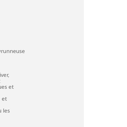
wrunneuse
ver,
t
es et
 et
 les