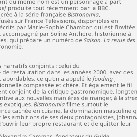
aurant du même nom est un personnage à part
hef
produite tout récemment par la BBC.
crée à la série française
Bistronomia
,
fusés sur France Télévisions, disponibles en
-écrits par Marie-Sophie Chambon qui est l’invitée
t accompagné par Soline Anthore, historienne à
lpes, qui prépare un numéro de
Saison. La revue des
tronomie.
s narratifs conjoints : celui du
e de restauration dans les années 2000, avec des
et abordables, ce qu’on a appelé le
fooding
;
tionnelle compassée et chère. Et également le fil
ent conjoint de la critique gastronomique, longt
tentive aux nouvelles manières de manger, à la
stree
es exotiques.
Bistronomia
filme surtout le
lence cachée en cuisine, la domination masculine q
t les ambitions de ses deux protagonistes, Johann
’ouvrir leur propre restaurant et de quitter leur
ar Alexandre Cammas, fondateur du
Guide