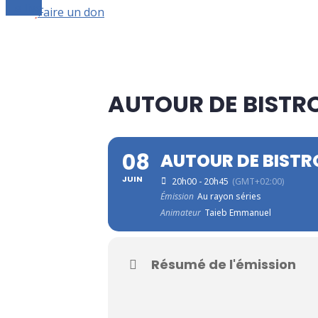
Le live
Faire un don
AUTOUR DE BISTR
08
AUTOUR DE BIST
JUIN
20h00 - 20h45
(GMT+02:00)
Émission
Au rayon séries
Animateur
Taieb Emmanuel
Résumé de l'émission