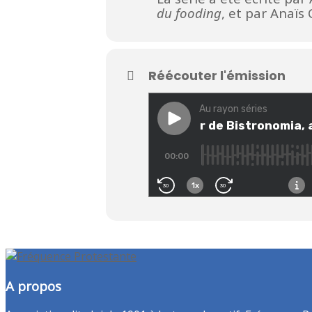
du fooding
, et par Anaïs
Réécouter l'émission
A propos