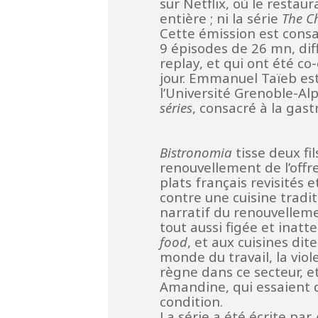
sur Netflix, où le rest
entière ; ni la série
The C
Cette émission est consa
9 épisodes de 26 mn, dif
replay, et qui ont été co
jour. Emmanuel Taïeb es
l’Université Grenoble-A
séries
, consacré à la gas
Bistronomia
tisse deux fil
renouvellement de l’offr
plats français revisités 
contre une cuisine tradi
narratif du renouvellem
tout aussi figée et inat
food
, et aux cuisines dit
monde du travail, la vio
règne dans ce secteur, e
Amandine, qui essaient d
condition.
La série a été écrite p