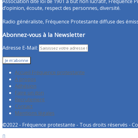
Association dite loi de 1901 à but non lucratif, Fréquence P
d’opinion, écoute, respect des personnes, diversité.
Radio généraliste, Fréquence Protestante diffuse des émissio
Abonnez-vous à la Newsletter
Adresse E-Mail:
Accueil Fréquence protestante
A propos
Adhésion
Faire un don
Recrutement
Contact
Mentions légales
©2022 - Fréquence protestante - Tous droits réservés - Co