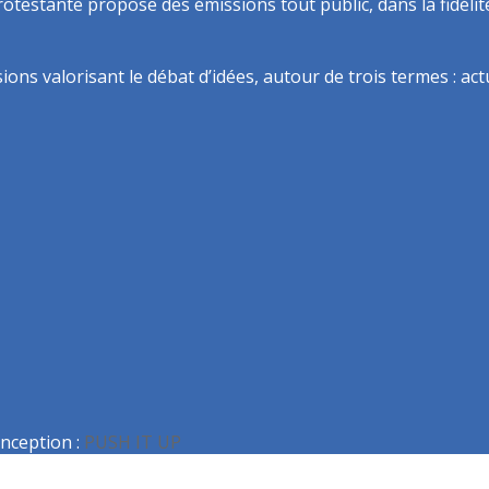
rotestante propose des émissions tout public, dans la fidélit
ns valorisant le débat d’idées, autour de trois termes : actua
nception :
PUSH IT UP