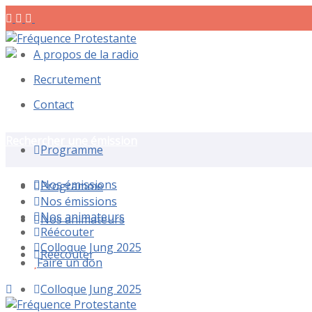
A propos de la radio
Recrutement
Contact
Rechercher une émission
Programme
Nos émissions
Programme
Nos émissions
Nos animateurs
Nos animateurs
Réécouter
Colloque Jung 2025
Réécouter
Faire un don
Colloque Jung 2025