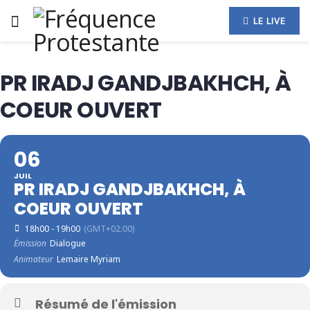
LE LIVE
PR IRADJ GANDJBAKHCH, À
COEUR OUVERT
06
JUIL
PR IRADJ GANDJBAKHCH, À
COEUR OUVERT
18h00 - 19h00
(GMT+02:00)
Émission
Dialogue
Animateur
Lemaire Myriam
Résumé de l'émission