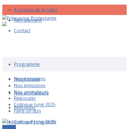
A propos de la radio
Recrutement
Contact
Rechercher une émission
Programme
Nos émissions
Programme
Nos émissions
Nos animateurs
Nos animateurs
Réécouter
Colloque Jung 2025
Réécouter
Faire un don
Colloque Jung 2025
Le live