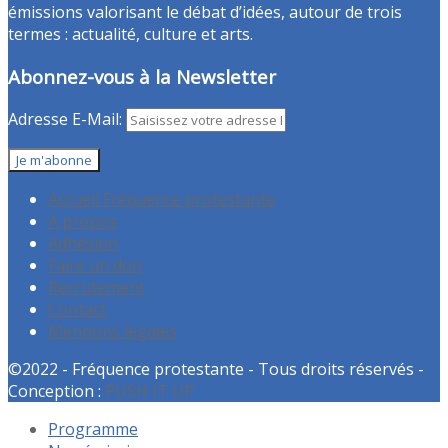
émissions valorisant le débat d’idées, autour de trois
termes : actualité, culture et arts.
Abonnez-vous à la Newsletter
Adresse E-Mail:
Accueil Fréquence protestante
A propos
Adhésion
Faire un don
Recrutement
Contact
Mentions légales
©2022 - Fréquence protestante - Tous droits réservés -
Conception :
PUSH IT UP
Programme