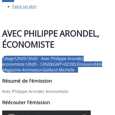
Faire un don
AVEC PHILIPPE ARONDEL,
ÉCONOMISTE
10
sep
12h05
13h00
Avec Philippe Arondel,
économiste
12h05 - 13h00
(GMT+02:00)
Émission
Midi
Magazine
Animateur
Gaillard Michelle
Résumé de l'émission
Avec Philippe Arondel, économiste.
Réécouter l'émission