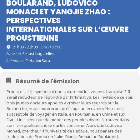
BOULARAND, LUDOVICO
MONACI ET YANGJIE ZHAO :
PERSPECTIVES
INTERNATIONALES SUR L’ŒUVRE
PROUSTIENNE
21h00 - 22h00
(GMT+02:00)
Émission
Proust bagatelles
Animateur
Fadabini Sara
Résumé de l'émission
Proust est-il le symbole d’une culture exclusivement française ? Il
serait réducteur de répondre par l’affirmative. Les invités de ce soir,
trois jeunes docteurs appelés à croiser leurs regards sur la
Recherche, nous montreront qu’il s’agit un écrivain véhiculaire,
susceptible de voyager en Italie, en Roumanie, en Chine et aux
Etats-Unis ainsi que de mener des peuples divers à trouver dans
son livre quelque chose qui les concerne. Alors que Ludovico
Monaci, chercheur à l’Université de Padoue, nous parlera des
traductions de Proust en Italie, Bianca Romaniuc-Boularand,