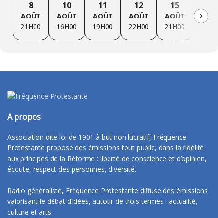
8
10
11
12
15
17
AOÛT
AOÛT
AOÛT
AOÛT
AOÛT
AOÛ
21H00
16H00
19H00
22H00
21H00
16H0
A propos
Association dite loi de 1901 à but non lucratif, Fréquence
Protestante propose des émissions tout public, dans la fidélité
aux principes de la Réforme : liberté de conscience et d’opinion,
écoute, respect des personnes, diversité.
Radio généraliste, Fréquence Protestante diffuse des émissions
valorisant le débat d’idées, autour de trois termes : actualité,
culture et arts.