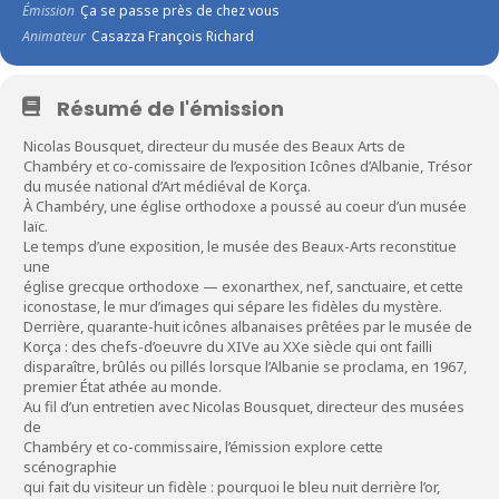
Émission
Ça se passe près de chez vous
Animateur
Casazza François Richard
Résumé de l'émission
Nicolas Bousquet, directeur du musée des Beaux Arts de
Chambéry et co-comissaire de l’exposition Icônes d’Albanie, Trésor
du musée national d’Art médiéval de Korça.
À Chambéry, une église orthodoxe a poussé au coeur d’un musée
laïc.
Le temps d’une exposition, le musée des Beaux-Arts reconstitue
une
église grecque orthodoxe — exonarthex, nef, sanctuaire, et cette
iconostase, le mur d’images qui sépare les fidèles du mystère.
Derrière, quarante-huit icônes albanaises prêtées par le musée de
Korça : des chefs-d’oeuvre du XIVe au XXe siècle qui ont failli
disparaître, brûlés ou pillés lorsque l’Albanie se proclama, en 1967,
premier État athée au monde.
Au fil d’un entretien avec Nicolas Bousquet, directeur des musées
de
Chambéry et co-commissaire, l’émission explore cette
scénographie
qui fait du visiteur un fidèle : pourquoi le bleu nuit derrière l’or,