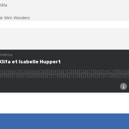
lifa
K de Wim Wenders