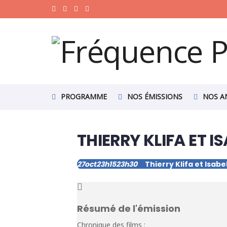
PROGRAMME
NOS ÉMISSIONS
NOS A
THIERRY KLIFA ET I
27
oct
23h15
23h30
Thierry Klifa et Isab
Résumé de l'émission
Chronique des films :