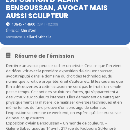
BENSOUSSAN, AVOCAT MAIS
AUSSI SCULPTEUR
13h45 - 14h00
(GMT+02:00)
Émission
Clin d’œil
Animateur
Gaillard Michelle
Résumé de l'émission
Derrière un avocat peut se cacher un artiste. C’est ce que l’on vient
de découvrir avec la première exposition d’Alain Bensoussan,
avocat réputé dans le domaine du droit des technologies, du
numérique, droit de propriété, droit d’auteur etc. Et les œuvres que
l’on a découvertes à cette occasion ne sont pas le fruit d’un simple
passe-temps. Ce sont des sculptures fortes, qui s’apparentent à
des vitraux aux couleurs intenses. Elles demandent de s’attaquer
physiquement à la matière, de maîtriser diverses techniques et en
même temps de faire preuve d’un sens aigu de coloriste.
L’exposition se termine ce weekend, on espère qu’elle sera suivie
de beaucoup d’autres.
Exposition d’Alain Bensoussan « Un monde de couleurs. ».
Galerie Sabet jusqu’au 14 avril ; 217 rue du Faubourg St Honoré