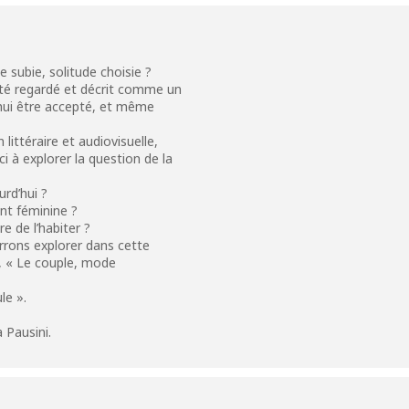
 subie, solitude choisie ?
 été regardé et décrit comme un
’hui être accepté, et même
littéraire et audiovisuelle,
i à explorer la question de la
rd’hui ?
ent féminine ?
e de l’habiter ?
rrons explorer dans cette
x, « Le couple, mode
le ».
 Pausini.