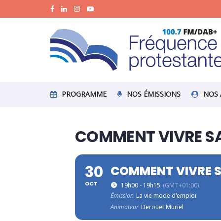
PROGRAMME
NOS ÉMISSIONS
NOS 
COMMENT VIVRE SA 
30
COMMENT VIVRE SA
OCT
19h00 - 19h15
(GMT+01:00)
Émission
La vie mode d'emploi
Animateur
Derouet Muriel