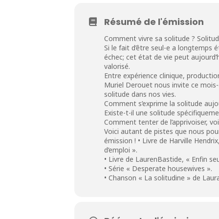
Résumé de l'émission
Comment vivre sa solitude ? Solitude
Si le fait d’être seul-e a longtemps
échec; cet état de vie peut aujourd
valorisé.
Entre expérience clinique, production 
Muriel Derouet nous invite ce mois-c
solitude dans nos vies.
Comment s’exprime la solitude aujou
Existe-t-il une solitude spécifiquem
Comment tenter de l’apprivoiser, voir
Voici autant de pistes que nous pou
émission ! • Livre de Harville Hendri
d’emploi ».
• Livre de LaurenBastide, « Enfin seu
• Série « Desperate housewives ».
• Chanson « La solitudine » de Laura