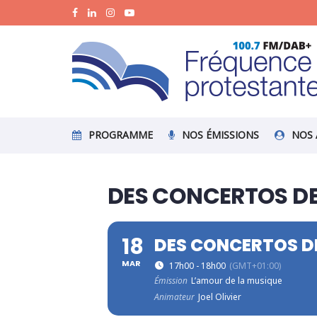
PROGRAMME
NOS ÉMISSIONS
NOS 
DES CONCERTOS D
18
DES CONCERTOS D
MAR
17h00 - 18h00
(GMT+01:00)
Émission
L’amour de la musique
Animateur
Joel Olivier