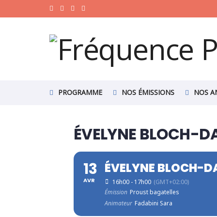
PROGRAMME
NOS ÉMISSIONS
NOS A
ÉVELYNE BLOCH-DA
13
ÉVELYNE BLOCH-DA
AVR
16h00 - 17h00
(GMT+02:00)
Émission
Proust bagatelles
Animateur
Fadabini Sara