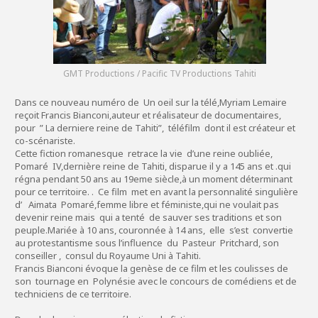
GMT Productions / Pacific TV Productions Tahiti
Dans ce nouveau numéro de Un oeil sur la télé,Myriam Lemaire
reçoit Francis Bianconi,auteur et réalisateur de documentaires,
pour ” La derniere reine de Tahiti”, téléfilm dont il est créateur et
co-scénariste.
Cette fiction romanesque retrace la vie d’une reine oubliée,
Pomaré IV,dernière reine de Tahiti, disparue il y a 145 ans et .qui
régna pendant 50 ans au 19eme siècle,à un moment déterminant
pour ce territoire. . Ce film met en avant la personnalité singulière
d’ Aimata Pomaré,femme libre et féministe,qui ne voulait pas
devenir reine mais qui a tenté de sauver ses traditions et son
peuple.Mariée à 10 ans, couronnée à 14 ans, elle s’est convertie
au protestantisme sous l’influence du Pasteur Pritchard, son
conseiller , consul du Royaume Uni à Tahiti.
Francis Bianconi évoque la genèse de ce film et les coulisses de
son tournage en Polynésie avec le concours de comédiens et de
techniciens de ce territoire.