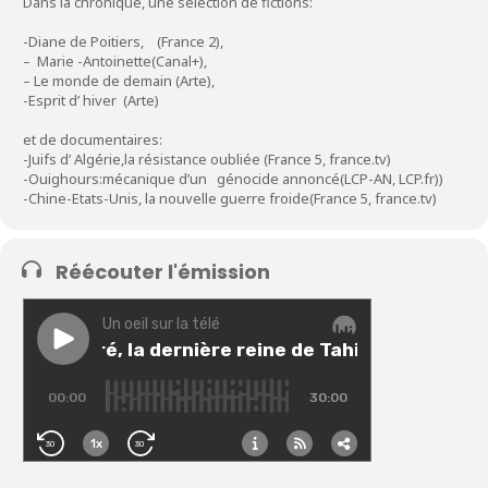
Dans la chronique, une sélection de fictions:
-Diane de Poitiers, (France 2),
– Marie -Antoinette(Canal+),
– Le monde de demain (Arte),
-Esprit d’ hiver (Arte)
et de documentaires:
-Juifs d’ Algérie,la résistance oubliée (France 5,
france.tv
)
-Ouighours:mécanique d’un génocide annoncé(LCP-AN, LCP.fr))
-Chine-Etats-Unis, la nouvelle guerre froide(France 5,
france.tv
)
Réécouter l'émission