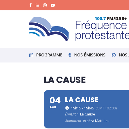
PROGRAMME
NOS ÉMISSIONS
NOS 
LA CAUSE
04
LA CAUSE
AVR
19h15 - 19h45
(GMT+02:00)
Émission
La Cause
Animateur
Arnéra Matthieu