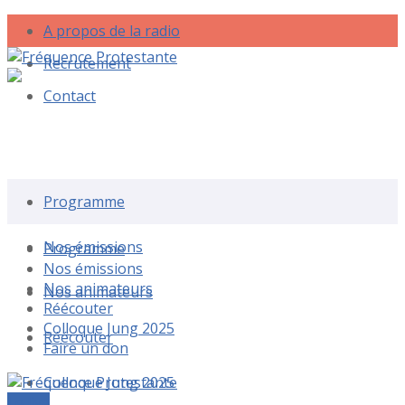
A propos de la radio
Recrutement
Contact
Rechercher une émission
Programme
Nos émissions
Programme
Nos émissions
Nos animateurs
Nos animateurs
Réécouter
Colloque Jung 2025
Réécouter
Faire un don
Colloque Jung 2025
Le live