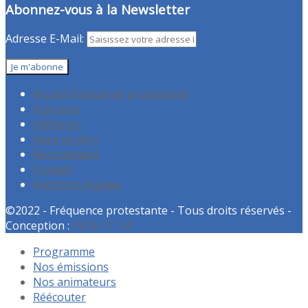
Abonnez-vous à la Newsletter
Adresse E-Mail:
Accueil Fréquence protestante
A propos
Adhésion
Faire un don
Recrutement
Contact
Mentions légales
©2022 - Fréquence protestante - Tous droits réservés -
Conception :
PUSH IT UP
Programme
Nos émissions
Nos animateurs
Réécouter