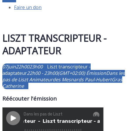
Faire un don
LISZT TRANSCRIPTEUR -
ADAPTATEUR
07
juin
22h00
23h00
Liszt transcripteur -
adaptateur
22h00 - 23h00
(GMT+02:00)
Émission
Dans les
pas de Liszt
Animateur
des Mesnards Paul-Hubert
Gras
Catherine
Réécouter l'émission