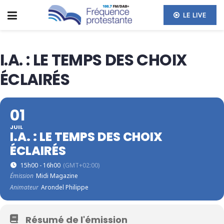
LE LIVE
I.A. : LE TEMPS DES CHOIX
ÉCLAIRÉS
01
JUIL
I.A. : LE TEMPS DES CHOIX
ÉCLAIRÉS
15h00 - 16h00
(GMT+02:00)
Émission
Midi Magazine
Animateur
Arondel Philippe
Résumé de l'émission