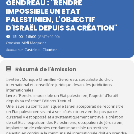
GENDREAU : "RENDRE
IMPOSSIBLE UN ETAT
PALESTINIEN, L'OBJECTIF
D'ISRAËL DEPUIS SA CRÉATION"
15h00 - 16h00
(GMT+02:00)
Émission
Midi Magazine
Animateur
Castelnau Claudine
Résumé de l'émission
Invitée : Monique Chemillier-Gendreau, spécialiste du droit
international et conseillère juridique devant les juridictions
internationales
Livre : “Rendre impossible un Etat palestinien, l’objectif d’Israël
depuis sa création” Editions Textuel
Une issue au conflit par laquelle Israël accepterait de reconnaître
un Etat palestinien vivant à ses côtés n’interviendra pas parce
qu’Israël y est opposé et a systématiquement entravé la création
de cet Etat : expulsion des Palestiniens, occupation de Jérusalem,
implantation de colonies rendant impossible un territoire
palestinien continue.la communauté internationale doit en prendre