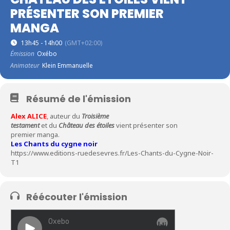
PRÉSENTER SON PREMIER
MANGA
13h45 - 14h00
(GMT+02:00)
Émission
Oxébo
Animateur
Klein Emmanuelle
Résumé de l'émission
Alex ALICE
, auteur du
Troisième
testament
et du
Château des étoiles
vient présenter son
premier manga.
Les Chants du cygne noir
https://www.editions-ruedesevres.fr/Les-Chants-du-Cygne-Noir-
T1
Réécouter l'émission