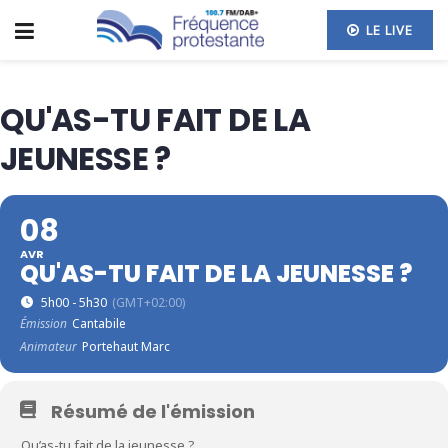
LE LIVE
QU'AS-TU FAIT DE LA
JEUNESSE ?
08
AVR
QU'AS-TU FAIT DE LA JEUNESSE ?
5h00 - 5h30
(GMT+02:00)
Émission
Cantabile
Animateur
Portehaut Marc
Résumé de l'émission
Qu’as-tu fait de la jeunesse ?