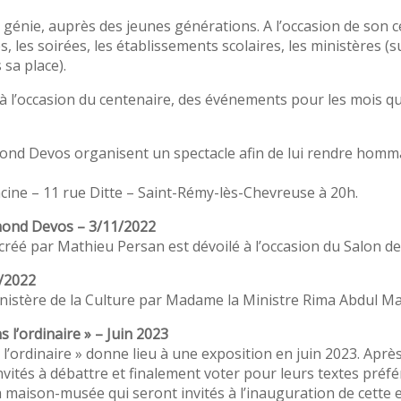
 génie, auprès des jeunes générations. A l’occasion de son 
es, les soirées, les établissements scolaires, les ministères (s
 sa place).
l’occasion du centenaire, des événements pour les mois qui
ond Devos organisent un spectacle afin de lui rendre hommag
Racine – 11 rue Ditte – Saint-Rémy-lès-Chevreuse à 20h.
ymond Devos – 3/11/2022
réé par Mathieu Persan est dévoilé à l’occasion du Salon des 
/2022
istère de la Culture par Madame la Ministre Rima Abdul Ma
s l’ordinaire » – Juin 2023
s l’ordinaire » donne lieu à une exposition en juin 2023. Aprè
nvités à débattre et finalement voter pour leurs textes préfé
a maison-musée qui seront invités à l’inauguration de cette e