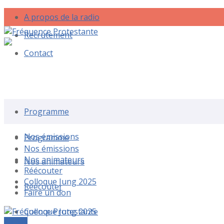
A propos de la radio
Recrutement
Contact
Rechercher une émission
Programme
Nos émissions
Programme
Nos émissions
Nos animateurs
Nos animateurs
Réécouter
Colloque Jung 2025
Réécouter
Faire un don
Colloque Jung 2025
Le live