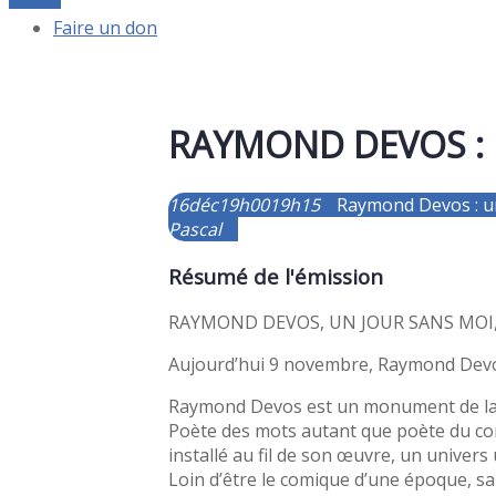
Faire un don
RAYMOND DEVOS : U
16
déc
19h00
19h15
Raymond Devos : un
Pascal
Résumé de l'émission
RAYMOND DEVOS, UN JOUR SANS MOI, Éd
Aujourd’hui 9 novembre, Raymond Devo
Raymond Devos est un monument de la la
Poète des mots autant que poète du corp
installé au fil de son œuvre, un univers u
Loin d’être le comique d’une époque, sa l