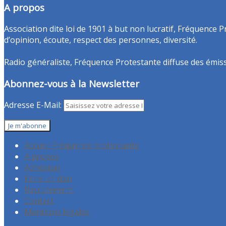
A propos
Association dite loi de 1901 à but non lucratif, Fréquence P
d’opinion, écoute, respect des personnes, diversité.
Radio généraliste, Fréquence Protestante diffuse des émissio
Abonnez-vous à la Newsletter
Adresse E-Mail:
Accueil Fréquence protestante
A propos
Adhésion
Faire un don
Recrutement
Contact
Mentions légales