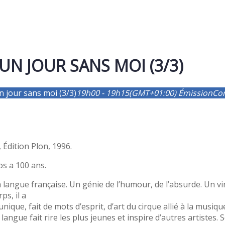
N JOUR SANS MOI (3/3)
 jour sans moi (3/3)
19h00 - 19h15
(GMT+01:00)
Émission
Co
ition Plon, 1996.
s a 100 ans.
ngue française. Un génie de l’humour, de l’absurde. Un vir
s, il a
nique, fait de mots d’esprit, d’art du cirque allié à la musiqu
angue fait rire les plus jeunes et inspire d’autres artistes. S