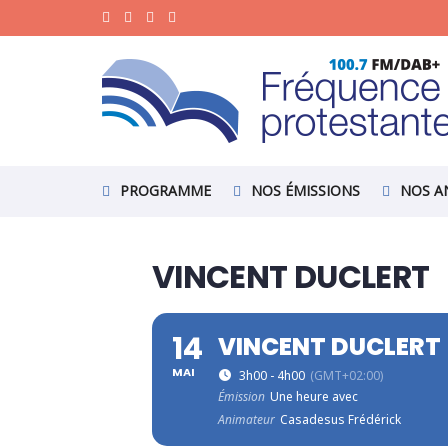
PROGRAMME
NOS ÉMISSIONS
NOS A
VINCENT DUCLERT
14
VINCENT DUCLERT
MAI
3h00 - 4h00
(GMT+02:00)
Émission
Une heure avec
Animateur
Casadesus Frédérick