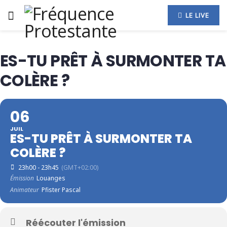
LE LIVE
ES-TU PRÊT À SURMONTER TA
COLÈRE ?
06
JUIL
ES-TU PRÊT À SURMONTER TA
COLÈRE ?
23h00 - 23h45
(GMT+02:00)
Émission
Louanges
Animateur
Pfister Pascal
Réécouter l'émission