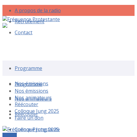
A propos de la radio
Recrutement
Contact
Rechercher une émission
Programme
Nos émissions
Programme
Nos émissions
Nos animateurs
Nos animateurs
Réécouter
Colloque Jung 2025
Réécouter
Faire un don
Colloque Jung 2025
Le live