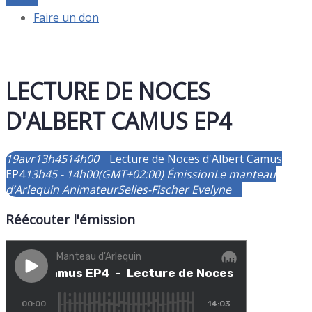
Faire un don
LECTURE DE NOCES
D'ALBERT CAMUS EP4
19
avr
13h45
14h00
Lecture de Noces d'Albert Camus
EP4
13h45 - 14h00
(GMT+02:00)
Émission
Le manteau
d’Arlequin
Animateur
Selles-Fischer Evelyne
Réécouter l'émission