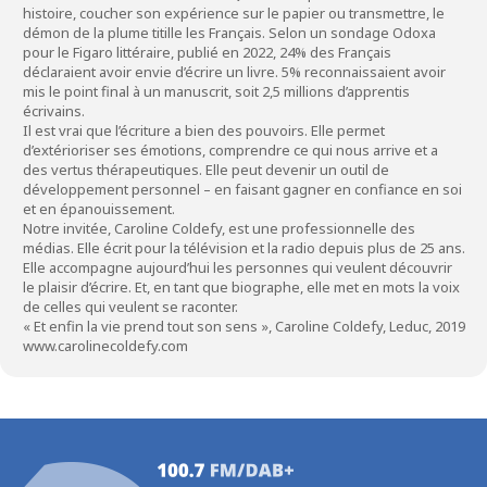
histoire, coucher son expérience sur le papier ou transmettre, le
démon de la plume titille les Français. Selon un sondage Odoxa
pour le Figaro littéraire, publié en 2022, 24% des Français
déclaraient avoir envie d’écrire un livre. 5% reconnaissaient avoir
mis le point final à un manuscrit, soit 2,5 millions d’apprentis
écrivains.
Il est vrai que l’écriture a bien des pouvoirs. Elle permet
d’extérioriser ses émotions, comprendre ce qui nous arrive et a
des vertus thérapeutiques. Elle peut devenir un outil de
développement personnel – en faisant gagner en confiance en soi
et en épanouissement.
Notre invitée, Caroline Coldefy, est une professionnelle des
médias. Elle écrit pour la télévision et la radio depuis plus de 25 ans.
Elle accompagne aujourd’hui les personnes qui veulent découvrir
le plaisir d’écrire. Et, en tant que biographe, elle met en mots la voix
de celles qui veulent se raconter.
« Et enfin la vie prend tout son sens », Caroline Coldefy, Leduc, 2019
www.carolinecoldefy.com