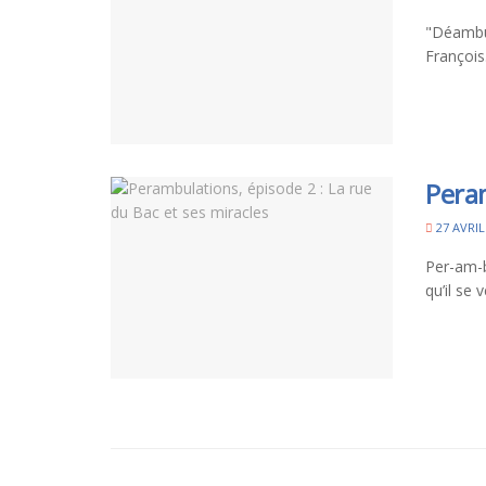
"Déambul
François..
Peram
27 AVRIL
Per-am-bu
qu’il se ve