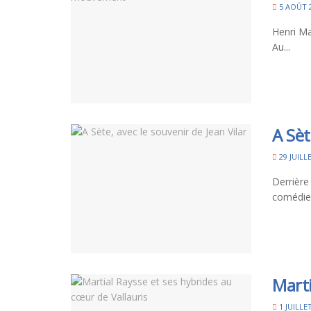
5 AOÛT 
Henri Ma
Au...
A Sèt
29 JUILL
Derrière
comédien
Marti
1 JUILLE