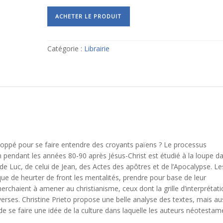
ACHETER LE PRODUIT
Catégorie :
Librairie
eloppé pour se faire entendre des croyants païens ? Le processus
 pendant les années 80-90 après Jésus-Christ est étudié à la loupe d
e de Luc, de celui de Jean, des Actes des apôtres et de l’Apocalypse. Le
ue de heurter de front les mentalités, prendre pour base de leur
rchaient à amener au christianisme, ceux dont la grille d’interprétat
erses. Christine Prieto propose une belle analyse des textes, mais au
de se faire une idée de la culture dans laquelle les auteurs néotestam