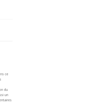
ans ce
s
ion du
ssi un
entaires