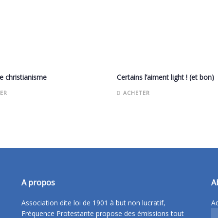
le christianisme
Certains l’aiment light ! (et bon)
ER
ACHETER
A propos
A
Association dite loi de 1901 à but non lucratif,
Ad
Fréquence Protestante propose des émissions tout