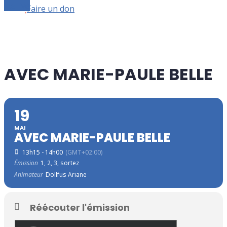
Le live
Faire un don
AVEC MARIE-PAULE BELLE
19
MAI
AVEC MARIE-PAULE BELLE
13h15 - 14h00
(GMT+02:00)
Émission
1, 2, 3, sortez
Animateur
Dollfus Ariane
Réécouter l'émission