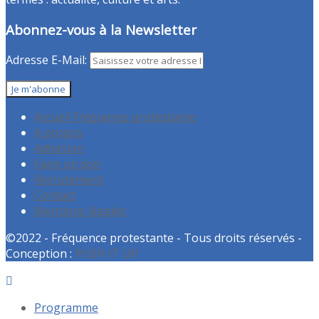
Abonnez-vous à la Newsletter
Adresse E-Mail:
Accueil Fréquence protestante
A propos
Adhésion
Faire un don
Recrutement
Contact
Mentions légales
©2022 - Fréquence protestante - Tous droits réservés -
Conception :
PUSH IT UP
Programme