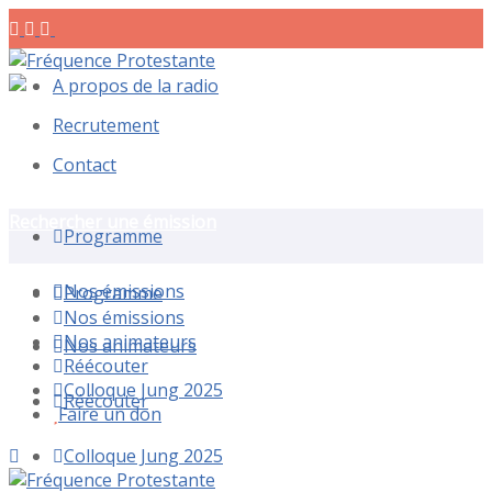
A propos de la radio
Recrutement
Contact
Rechercher une émission
Programme
Nos émissions
Programme
Nos émissions
Nos animateurs
Nos animateurs
Réécouter
Colloque Jung 2025
Réécouter
Faire un don
Colloque Jung 2025