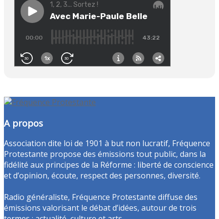
A propos
Association dite loi de 1901 à but non lucratif, Fréquence
Protestante propose des émissions tout public, dans la
fidélité aux principes de la Réforme : liberté de conscience
et d’opinion, écoute, respect des personnes, diversité.
Radio généraliste, Fréquence Protestante diffuse des
émissions valorisant le débat d’idées, autour de trois
termes : actualité, culture et arts.