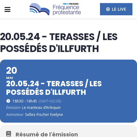
LE LIVE
20.05.24 - TERASSES / LES
POSSÉDÉS D'ILLFURTH
20
MAI
20.05.24 - TERASSES / LES
POSSÉDÉS D'ILLFURTH
18h30 - 18h45
(GMT+02:00)
Émission
Le manteau d’Arlequin
Animateur
Selles-Fischer Evelyne
Résumé de l'émission