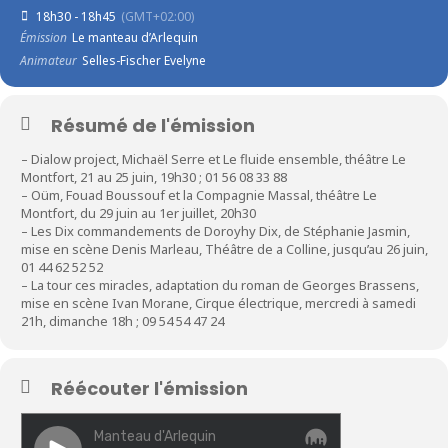
18h30 - 18h45
(GMT+02:00)
Émission
Le manteau d’Arlequin
Animateur
Selles-Fischer Evelyne
Résumé de l'émission
– Dialow project, Michaël Serre et Le fluide ensemble, théâtre Le
Montfort, 21 au 25 juin, 19h30 ; 01 56 08 33 88
– Oüm, Fouad Boussouf et la Compagnie Massal, théâtre Le
Montfort, du 29 juin au 1er juillet, 20h30
– Les Dix commandements de Doroyhy Dix, de Stéphanie Jasmin,
mise en scène Denis Marleau, Théâtre de a Colline, jusqu’au 26 juin,
01 44 62 52 52
– La tour ces miracles, adaptation du roman de Georges Brassens,
mise en scène Ivan Morane, Cirque électrique, mercredi à samedi
21h, dimanche 18h ; 09 54 54 47 24
Réécouter l'émission