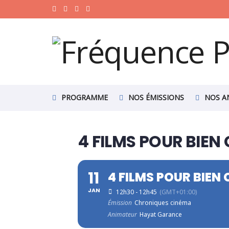
PROGRAMME
NOS ÉMISSIONS
NOS A
4 FILMS POUR BIE
11
4 FILMS POUR BIE
JAN
12h30 - 12h45
(GMT+01:00)
Émission
Chroniques cinéma
Animateur
Hayat Garance