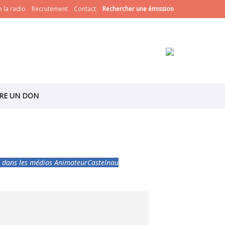
 la radio
Recrutement
Contact
Rechercher une émission
IRE UN DON
e dans les médias
Animateur
Castelnau