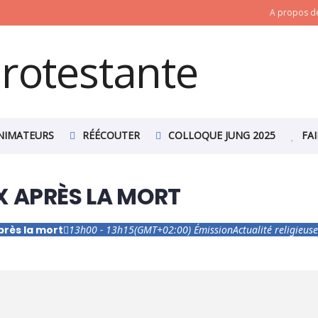
A propos de
NIMATEURS
RÉÉCOUTER
COLLOQUE JUNG 2025
FA
X APRÈS LA MORT
près la mort
13h00 - 13h15
(GMT+02:00)
Émission
Actualité religieus