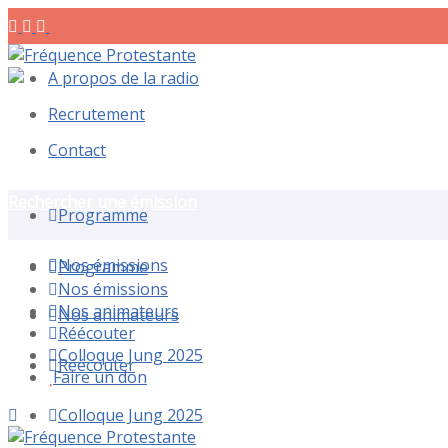
A propos de la radio
Recrutement
Contact
Rechercher une émission
Programme
Nos émissions
Programme
Nos émissions
Nos animateurs
Nos animateurs
Réécouter
Colloque Jung 2025
Réécouter
Faire un don
Colloque Jung 2025