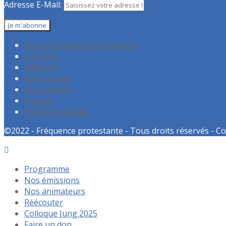
Adresse E-Mail:
Accueil Fréquence protestante
A propos
Adhésion
Faire un don
Recrutement
Contact
Mentions légales
©2022 - Fréquence protestante - Tous droits réservés - Co
Programme
Nos émissions
Nos animateurs
Réécouter
Colloque Jung 2025
Faire un don