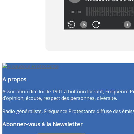
A propos
Association dite loi de 1901 à but non lucratif, Fréquence P
d’opinion, écoute, respect des personnes, diversité.
Radio généraliste, Fréquence Protestante diffuse des émissio
Abonnez-vous à la Newsletter