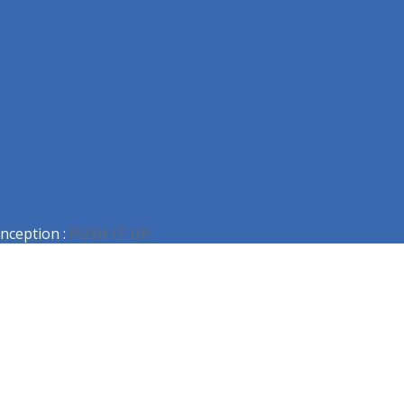
nception :
PUSH IT UP