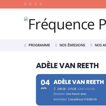
PROGRAMME
NOS ÉMISSIONS
NOS A
ADÈLE VAN REETH
04
ADÈLE VAN REETH
JUIL
20h28 - 21h28
(GMT+02:00)
Émission
Une heure avec
Animateur
Casadesus Frédérick