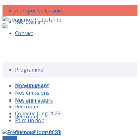
A propos de la radio
Recrutement
Contact
Rechercher une émission
Programme
Nos émissions
Programme
Nos émissions
Nos animateurs
Nos animateurs
Réécouter
Colloque Jung 2025
Réécouter
Faire un don
Colloque Jung 2025
Le live