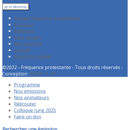
Accueil Fréquence protestante
A propos
Adhésion
Faire un don
Recrutement
Contact
Mentions légales
©2022 - Fréquence protestante - Tous droits réservés -
Conception :
PUSH IT UP
Programme
Nos émissions
Nos animateurs
Réécouter
Colloque Jung 2025
Faire un don
Rechercher une émission