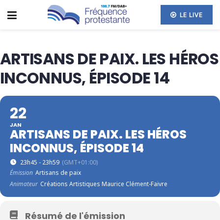
LE LIVE
ARTISANS DE PAIX. LES HÉROS
INCONNUS, ÉPISODE 14
22
JAN
ARTISANS DE PAIX. LES HÉROS
INCONNUS, ÉPISODE 14
23h45 - 23h59
(GMT+01:00)
Émission
Artisans de paix
Animateur
Créations Artistiques Maurice Clément-Faivre
Résumé de l'émission