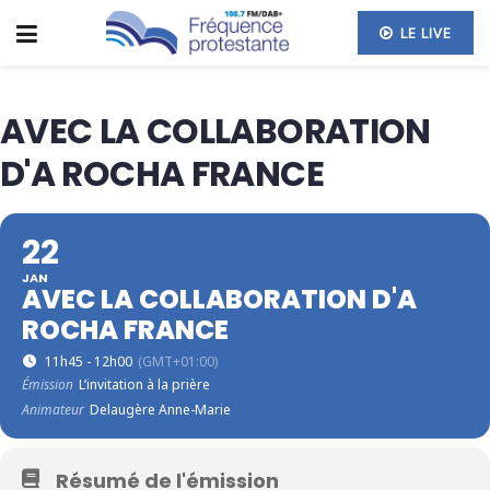
LE LIVE
AVEC LA COLLABORATION
D'A ROCHA FRANCE
22
JAN
AVEC LA COLLABORATION D'A
ROCHA FRANCE
11h45 - 12h00
(GMT+01:00)
Émission
L’invitation à la prière
Animateur
Delaugère Anne-Marie
Résumé de l'émission