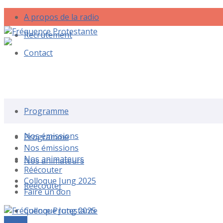
A propos de la radio
Recrutement
Contact
Rechercher une émission
Programme
Nos émissions
Programme
Nos émissions
Nos animateurs
Nos animateurs
Réécouter
Colloque Jung 2025
Réécouter
Faire un don
Colloque Jung 2025
Le live