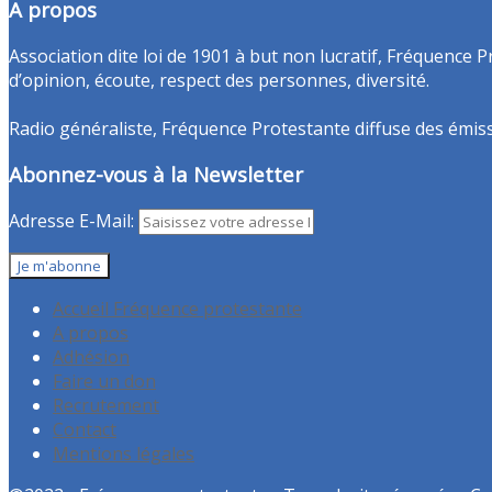
A propos
Association dite loi de 1901 à but non lucratif, Fréquence P
d’opinion, écoute, respect des personnes, diversité.
Radio généraliste, Fréquence Protestante diffuse des émissio
Abonnez-vous à la Newsletter
Adresse E-Mail:
Accueil Fréquence protestante
A propos
Adhésion
Faire un don
Recrutement
Contact
Mentions légales