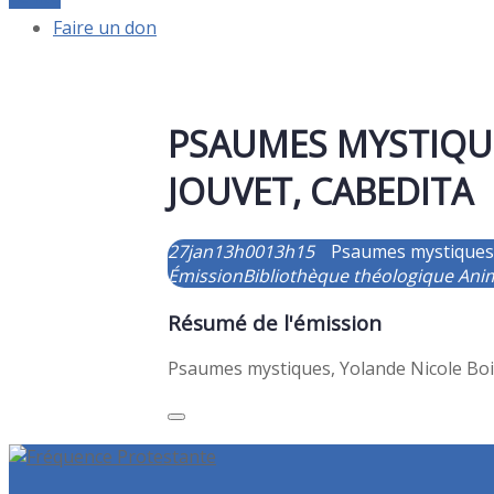
Faire un don
PSAUMES MYSTIQUE
JOUVET, CABEDITA
27
jan
13h00
13h15
Psaumes mystiques,
Émission
Bibliothèque théologique
Ani
Résumé de l'émission
Psaumes mystiques, Yolande Nicole Boi