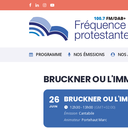
PROGRAMME
NOS ÉMISSIONS
NOS 
BRUCKNER OU L'IMM
26
BRUCKNER OU L'IM
JUIN
12h30 - 13h00
(GMT+02:00)
Émission
Cantabile
Animateur
Portehaut Marc