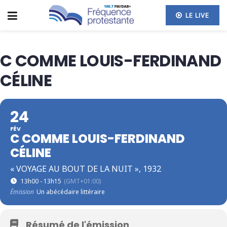
LE LIVE
C COMME LOUIS-FERDINAND
CÉLINE
24
FÉV
C COMME LOUIS-FERDINAND
CÉLINE
« VOYAGE AU BOUT DE LA NUIT », 1932
13h00 - 13h15
(GMT+01:00)
Émission
Un abécédaire littéraire
Résumé de l'émission