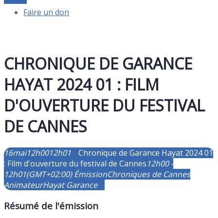
Faire un don
CHRONIQUE DE GARANCE
HAYAT 2024 01 : FILM
D'OUVERTURE DU FESTIVAL
DE CANNES
16
mai
12h00
12h01
Chronique de Garance Hayat 2024 01
: Film d'ouverture du festival de Cannes
12h00 -
12h01
(GMT+02:00)
Émission
Chroniques de Cannes
Animateur
Hayat Garance
Résumé de l'émission