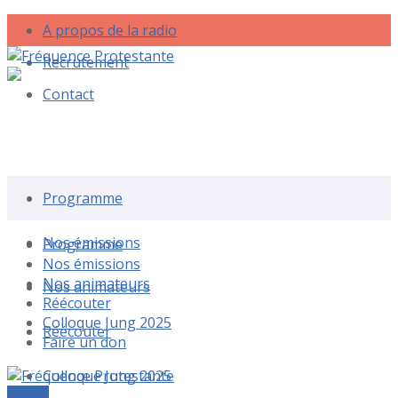
A propos de la radio
Recrutement
Contact
Rechercher une émission
Programme
Nos émissions
Programme
Nos émissions
Nos animateurs
Nos animateurs
Réécouter
Colloque Jung 2025
Réécouter
Faire un don
Colloque Jung 2025
Le live