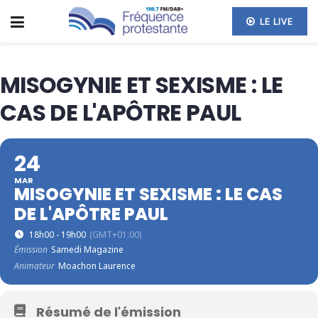
LE LIVE
MISOGYNIE ET SEXISME : LE
CAS DE L'APÔTRE PAUL
24
MAR
MISOGYNIE ET SEXISME : LE CAS
DE L'APÔTRE PAUL
18h00 - 19h00
(GMT+01:00)
Émission
Samedi Magazine
Animateur
Moachon Laurence
Résumé de l'émission