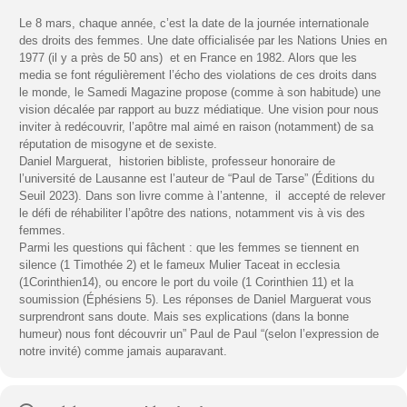
Le 8 mars, chaque année, c’est la date de la journée internationale
des droits des femmes. Une date officialisée par les Nations Unies en
1977 (il y a près de 50 ans) et en France en 1982. Alors que les
media se font régulièrement l’écho des violations de ces droits dans
le monde, le Samedi Magazine propose (comme à son habitude) une
vision décalée par rapport au buzz médiatique. Une vision pour nous
inviter à redécouvrir, l’apôtre mal aimé en raison (notamment) de sa
réputation de misogyne et de sexiste.
Daniel Marguerat, historien bibliste, professeur honoraire de
l’université de Lausanne est l’auteur de “Paul de Tarse” (Éditions du
Seuil 2023). Dans son livre comme à l’antenne, il accepté de relever
le défi de réhabiliter l’apôtre des nations, notamment vis à vis des
femmes.
Parmi les questions qui fâchent : que les femmes se tiennent en
silence (1 Timothée 2) et le fameux Mulier Taceat in ecclesia
(1Corinthien14), ou encore le port du voile (1 Corinthien 11) et la
soumission (Éphésiens 5). Les réponses de Daniel Marguerat vous
surprendront sans doute. Mais ses explications (dans la bonne
humeur) nous font découvrir un” Paul de Paul “(selon l’expression de
notre invité) comme jamais auparavant.