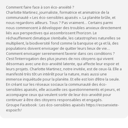
Comment faire face à son éco-anxiété ?
Charlotte Martinez, journaliste, formatrice et animatrice de la
communauté « Les éco-sensibles apaisés ». La planète brûle, et
nous regardons ailleurs. Tous ? Pas vraiment… Certains parmi
nous commencent à développer des troubles anxieux directement
liés aux perspectives qui assombrissent l’horizon. Le
réchauffement climatique s’emballe, les catastrophes naturelles se
multiplient, la biodiversité fond comme la banquise et ça et là, des
populations doivent envisager de quitter leurs lieux de vie…
Comment envisager sereinement l’avenir dans ces conditions ?
C’est l’interrogation des plus jeunes de nos citoyens qui vivent
désormais avec une éco-anxiété latente, qui affecte leur espoir et
leurs projets. Charlotte Martinez, notre invitée, est de ceux-là. Elle a
manifesté très tôt un intérêt pour la nature, mais aussi une
immense inquiétude pour la planète. Et elle est loin d’être la seule.
En créant sur les réseaux sociaux la communauté des éco-
sensibles apaisés, elle accueille ces questionnements et peurs, et
accompagne ceux qui veulent sortir de leur éco-anxiété pour
continuer à être des citoyens responsables et engagés.
Groupe Facebook : Les éco-sensibles apaisés
https://ecoanxiete-
espoir.fr/