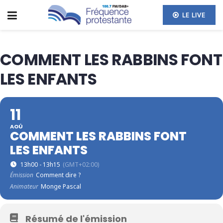
LE LIVE
COMMENT LES RABBINS FONT
LES ENFANTS
11
AOÛ
COMMENT LES RABBINS FONT
LES ENFANTS
13h00 - 13h15
(GMT+02:00)
Émission
Comment dire ?
Animateur
Monge Pascal
Résumé de l'émission