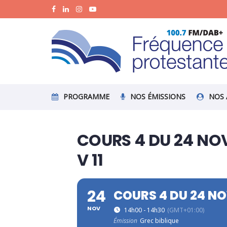
PROGRAMME
NOS ÉMISSIONS
NOS 
COURS 4 DU 24 NOV
V 11
24
COURS 4 DU 24 NOV
NOV
14h00 - 14h30
(GMT+01:00)
Émission
Grec biblique