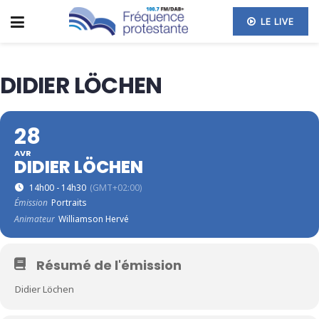
LE LIVE
DIDIER LÖCHEN
28
AVR
DIDIER LÖCHEN
14h00 - 14h30
(GMT+02:00)
Émission
Portraits
Animateur
Williamson Hervé
Résumé de l'émission
Didier Löchen