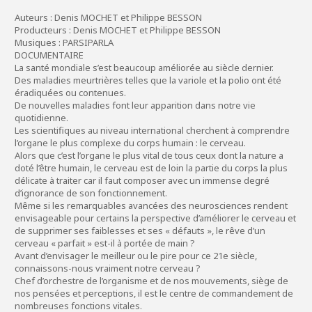
Auteurs : Denis MOCHET et Philippe BESSON
Producteurs : Denis MOCHET et Philippe BESSON
Musiques : PARSIPARLA
DOCUMENTAIRE
La santé mondiale s’est beaucoup améliorée au siècle dernier.
Des maladies meurtrières telles que la variole et la polio ont été
éradiquées ou contenues.
De nouvelles maladies font leur apparition dans notre vie
quotidienne.
Les scientifiques au niveau international cherchent à comprendre
l’organe le plus complexe du corps humain : le cerveau.
Alors que c’est l’organe le plus vital de tous ceux dont la nature a
doté l’être humain, le cerveau est de loin la partie du corps la plus
délicate à traiter car il faut composer avec un immense degré
d’ignorance de son fonctionnement.
Même si les remarquables avancées des neurosciences rendent
envisageable pour certains la perspective d’améliorer le cerveau et
de supprimer ses faiblesses et ses « défauts », le rêve d’un
cerveau « parfait » est-il à portée de main ?
Avant d’envisager le meilleur ou le pire pour ce 21e siècle,
connaissons-nous vraiment notre cerveau ?
Chef d’orchestre de l’organisme et de nos mouvements, siège de
nos pensées et perceptions, il est le centre de commandement de
nombreuses fonctions vitales.