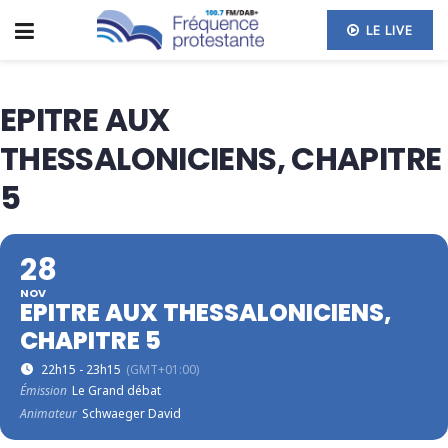
LE LIVE
EPITRE AUX
THESSALONICIENS, CHAPITRE
5
28
NOV
EPITRE AUX THESSALONICIENS,
CHAPITRE 5
22h15 - 23h15
(GMT+01:00)
Émission
Le Grand débat
Animateur
Schwaeger David