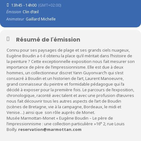
13h45 - 14h00
(GMT+02:00)
Émission
Clin d’œil
Animateur
Gaillard Michelle
Résumé de l'émission
Connu pour ses paysages de plage et ses grands ciels nuageux,
Eugène Boudin a-t-il obtenu la place qu’il méritait dans l’histoire de
la peinture ? Cette exceptionnelle exposition nous fait mesurer son
importance de père de l’impressionnisme. Elle est due à deux
hommes, un collectionneur discret Yann Guyonvarc’h qui s’est
consacré à Boudin et un historien de l’art, Laurent Manoeuvre,
grand connaisseur du peintre et formidable pédagogue qui l’a
décidé à exposer pour la première fois. Le parcours de l’exposition,
chronologique, raconté avec talent et avec une profusion d’œuvres
nous fait découvrir tous les autres aspects de l’art de Boudin
(scènes de Bretagne, vie à la campagne, Bordeaux, le midi et
Venise…) ainsi que son rôle auprès de Monet.
Musée Marmottan-Monet « Eugène Boudin – Le père de
e
l’impressionnisme : une collection particulière »16
2, rue Louis
Boilly.
reservation@marmottan.com