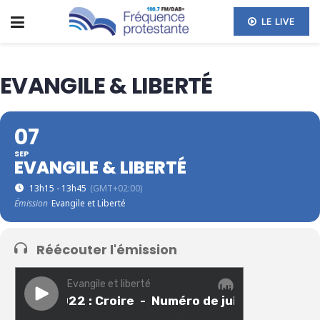
LE LIVE
EVANGILE & LIBERTÉ
07
SEP
EVANGILE & LIBERTÉ
13h15 - 13h45
(GMT+02:00)
Émission
Evangile et Liberté
Réécouter l'émission