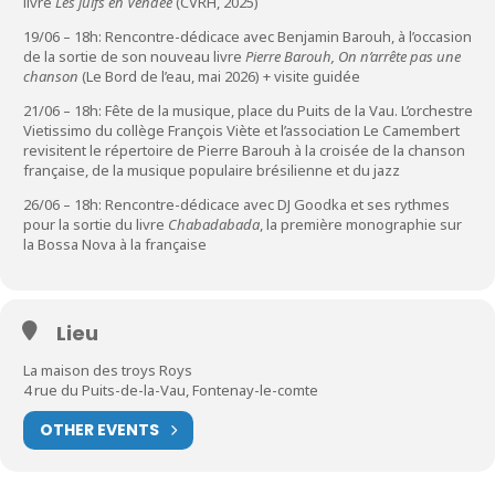
livre
Les juifs en Vendée
(CVRH, 2025)
19/06 – 18h: Rencontre-dédicace avec Benjamin Barouh, à l’occasion
de la sortie de son nouveau livre
Pierre Barouh, On n’arrête pas une
chanson
(Le Bord de l’eau, mai 2026) + visite guidée
21/06 – 18h: Fête de la musique, place du Puits de la Vau. L’orchestre
Vietissimo du collège François Viète et l’association Le Camembert
revisitent le répertoire de Pierre Barouh à la croisée de la chanson
française, de la musique populaire brésilienne et du jazz
26/06 – 18h: Rencontre-dédicace avec DJ Goodka et ses rythmes
pour la sortie du livre
Chabadabada
, la première monographie sur
la Bossa Nova à la française
Lieu
La maison des troys Roys
4 rue du Puits-de-la-Vau, Fontenay-le-comte
OTHER EVENTS