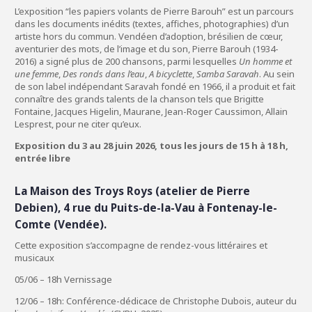
L’exposition “les papiers volants de Pierre Barouh” est un parcours
dans les documents inédits (textes, affiches, photographies) d’un
artiste hors du commun. Vendéen d’adoption, brésilien de cœur,
aventurier des mots, de l’image et du son, Pierre Barouh (1934-
2016) a signé plus de 200 chansons, parmi lesquelles
Un homme et
une femme
,
Des ronds dans l’eau
,
A bicyclette
,
Samba Saravah
. Au sein
de son label indépendant Saravah fondé en 1966, il a produit et fait
connaître des grands talents de la chanson tels que Brigitte
Fontaine, Jacques Higelin, Maurane, Jean-Roger Caussimon, Allain
Lesprest, pour ne citer qu’eux.
Exposition du 3 au 28 juin 2026, tous les jours de 15 h à 18 h,
entrée libre
La Maison des Troys Roys (atelier de Pierre
Debien), 4 rue du Puits-de-la-Vau à Fontenay-le-
Comte (Vendée).
Cette exposition s’accompagne de rendez-vous littéraires et
musicaux
05/06 – 18h Vernissage
12/06 – 18h: Conférence-dédicace de Christophe Dubois, auteur du