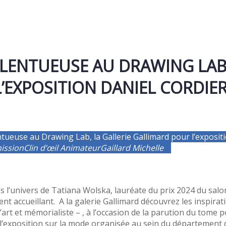
LENTUEUSE AU DRAWING LAB,
EXPOSITION DANIEL CORDIER
tueuse au Drawing Lab, la Gallerie Gallimard pour l’expositi
ission
Clin d’œil
Animateur
Gaillard Michelle
s l’univers de Tatiana Wolska, lauréate du prix 2024 du salo
t accueillant. A la galerie Gallimard découvrez les inspirat
 d’art et mémorialiste – , à l’occasion de la parution du tom
r l’exposition sur la mode organisée au sein du département d