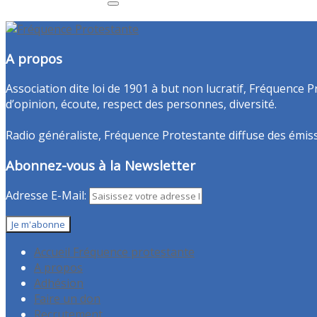
A propos
Association dite loi de 1901 à but non lucratif, Fréquence P
d’opinion, écoute, respect des personnes, diversité.
Radio généraliste, Fréquence Protestante diffuse des émissio
Abonnez-vous à la Newsletter
Adresse E-Mail:
Accueil Fréquence protestante
A propos
Adhésion
Faire un don
Recrutement