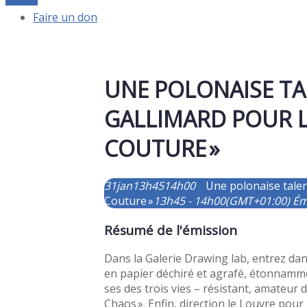
Faire un don
UNE POLONAISE TA
GALLIMARD POUR L’
COUTURE »
31
jan
13h45
14h00
Une polonaise talen
Couture »
13h45 - 14h00
(GMT+01:00)
Ém
Résumé de l'émission
Dans la Galerie Drawing lab, entrez dan
en papier déchiré et agrafé, étonnammen
ses des trois vies – résistant, amateur
Chaos ». Enfin, direction le Louvre pou