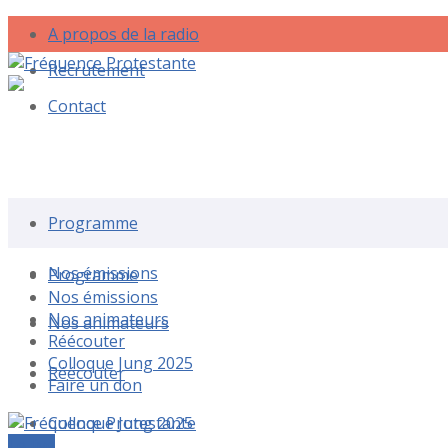
A propos de la radio
Recrutement
Contact
Rechercher une émission
Programme
Nos émissions
Programme
Nos émissions
Nos animateurs
Nos animateurs
Réécouter
Colloque Jung 2025
Réécouter
Faire un don
Colloque Jung 2025
Le live