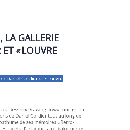
 LA GALLERIE
 ET « LOUVRE
on Daniel Cordier et « Louvre
n du dessin « Drawing now » : une grotte
ions de Daniel Cordier tout au long de
e posthume de ses mémoires « Retro-
es objets d’art pour faire dialoguer cet